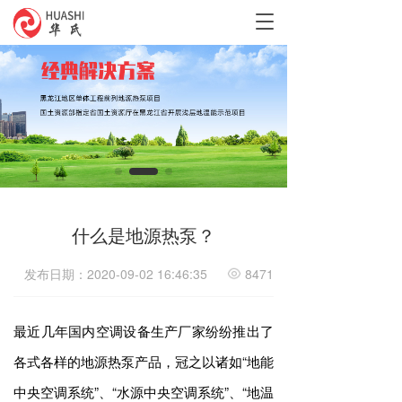
T
o
g
g
l
e
n
a
v
i
g
a
什么是地源热泵？
t
i
o
发布日期：2020-09-02 16:46:35
8471
n
最近几年国内空调设备生产厂家纷纷推出了
各式各样的地源热泵产品，冠之以诸如“地能
中央空调系统”、“水源中央空调系统”、“地温