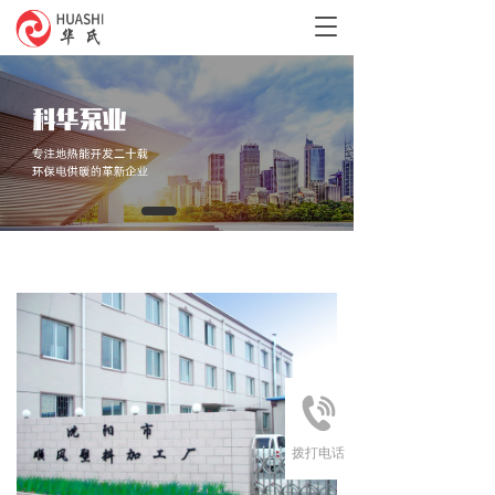
T
o
g
g
l
e
n
a
v
i
g
a
t
i
o
n
拨打电话